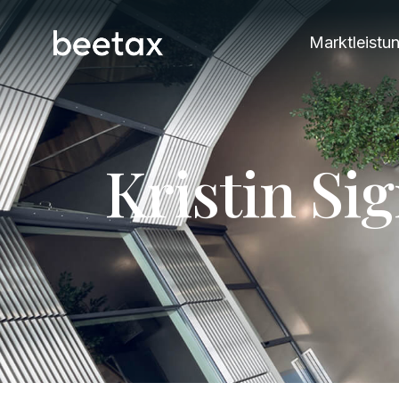
Marktleistu
K
r
i
s
t
i
n
S
i
g