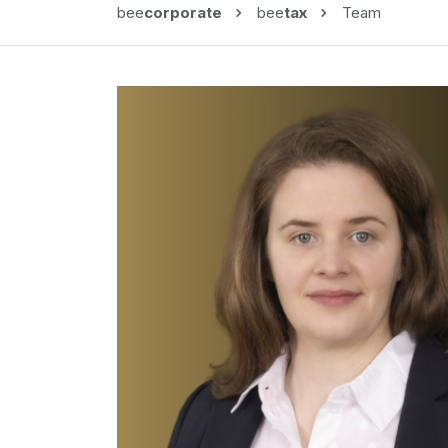
bee
corporate
bee
tax
Team